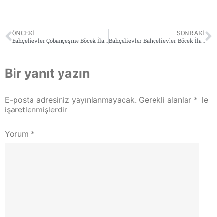
ÖNCEKI
SONRAKI
Bahçelievler Çobançeşme Böcek İlaçlama (Tel: 0532 564 18 95)
Bahçelievler Bahçelievler Böcek İlaçlama (Tel: 0532 564 18 95)
Bir yanıt yazın
E-posta adresiniz yayınlanmayacak.
Gerekli alanlar
*
ile
işaretlenmişlerdir
Yorum
*