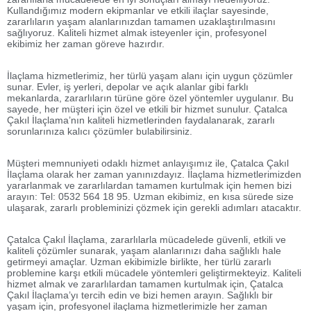
Kullandığımız modern ekipmanlar ve etkili ilaçlar sayesinde,
zararlıların yaşam alanlarınızdan tamamen uzaklaştırılmasını
sağlıyoruz. Kaliteli hizmet almak isteyenler için, profesyonel
ekibimiz her zaman göreve hazırdır.
İlaçlama hizmetlerimiz, her türlü yaşam alanı için uygun çözümler
sunar. Evler, iş yerleri, depolar ve açık alanlar gibi farklı
mekanlarda, zararlıların türüne göre özel yöntemler uygulanır. Bu
sayede, her müşteri için özel ve etkili bir hizmet sunulur. Çatalca
Çakıl İlaçlama’nın kaliteli hizmetlerinden faydalanarak, zararlı
sorunlarınıza kalıcı çözümler bulabilirsiniz.
Müşteri memnuniyeti odaklı hizmet anlayışımız ile, Çatalca Çakıl
İlaçlama olarak her zaman yanınızdayız. İlaçlama hizmetlerimizden
yararlanmak ve zararlılardan tamamen kurtulmak için hemen bizi
arayın: Tel: 0532 564 18 95. Uzman ekibimiz, en kısa sürede size
ulaşarak, zararlı probleminizi çözmek için gerekli adımları atacaktır.
Çatalca Çakıl İlaçlama, zararlılarla mücadelede güvenli, etkili ve
kaliteli çözümler sunarak, yaşam alanlarınızı daha sağlıklı hale
getirmeyi amaçlar. Uzman ekibimizle birlikte, her türlü zararlı
problemine karşı etkili mücadele yöntemleri geliştirmekteyiz. Kaliteli
hizmet almak ve zararlılardan tamamen kurtulmak için, Çatalca
Çakıl İlaçlama’yı tercih edin ve bizi hemen arayın. Sağlıklı bir
yaşam için, profesyonel ilaçlama hizmetlerimizle her zaman