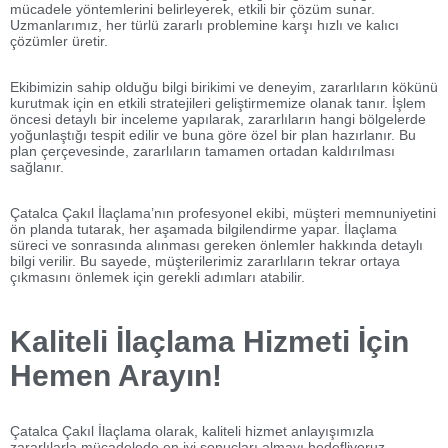
mücadele yöntemlerini belirleyerek, etkili bir çözüm sunar.
Uzmanlarımız, her türlü zararlı problemine karşı hızlı ve kalıcı
çözümler üretir.
Ekibimizin sahip olduğu bilgi birikimi ve deneyim, zararlıların kökünü
kurutmak için en etkili stratejileri geliştirmemize olanak tanır. İşlem
öncesi detaylı bir inceleme yapılarak, zararlıların hangi bölgelerde
yoğunlaştığı tespit edilir ve buna göre özel bir plan hazırlanır. Bu
plan çerçevesinde, zararlıların tamamen ortadan kaldırılması
sağlanır.
Çatalca Çakıl İlaçlama’nın profesyonel ekibi, müşteri memnuniyetini
ön planda tutarak, her aşamada bilgilendirme yapar. İlaçlama
süreci ve sonrasında alınması gereken önlemler hakkında detaylı
bilgi verilir. Bu sayede, müşterilerimiz zararlıların tekrar ortaya
çıkmasını önlemek için gerekli adımları atabilir.
Kaliteli İlaçlama Hizmeti İçin
Hemen Arayın!
Çatalca Çakıl İlaçlama olarak, kaliteli hizmet anlayışımızla
zararlılarla mücadelede en iyi sonuçları almayı hedefliyoruz.