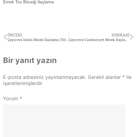
Emek Toz Böceği İlaçlama
ÖNCEKI
SONRAKI
Çayırova İnönü Böcek İlaçlama (Tel: 0532 564 18 95)
Çayırova Cumhuriyet Böcek İlaçlama (Tel: 0532 564 18 95)
Bir yanıt yazın
E-posta adresiniz yayınlanmayacak.
Gerekli alanlar
*
ile
işaretlenmişlerdir
Yorum
*