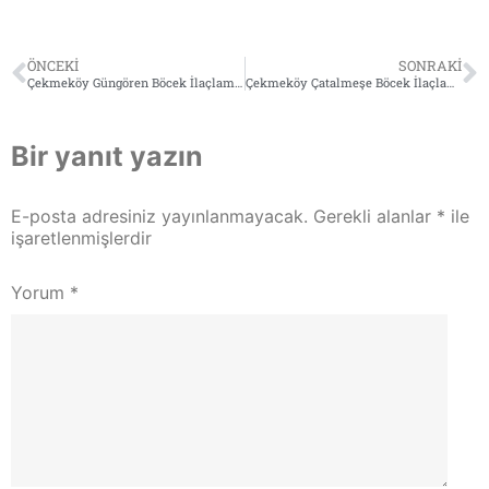
ÖNCEKI
SONRAKI
Çekmeköy Güngören Böcek İlaçlama (Tel:0532 564 18 95)
Çekmeköy Çatalmeşe Böcek İlaçlama (Tel:0532 564 18 95)
Bir yanıt yazın
E-posta adresiniz yayınlanmayacak.
Gerekli alanlar
*
ile
işaretlenmişlerdir
Yorum
*