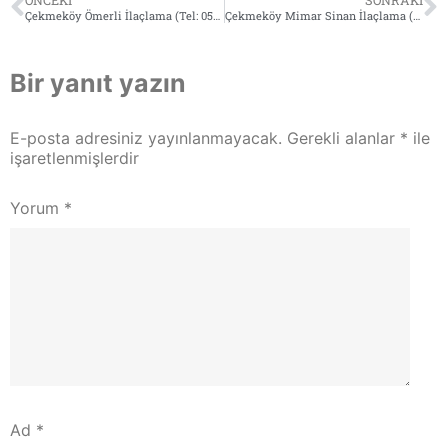
ÖNCEKI
SONRAKI
Çekmeköy Ömerli İlaçlama (Tel: 0532 564 18 95)
Çekmeköy Mimar Sinan İlaçlama (Tel: 0532 564 18 95)
Bir yanıt yazın
E-posta adresiniz yayınlanmayacak.
Gerekli alanlar
*
ile
işaretlenmişlerdir
Yorum
*
Ad
*