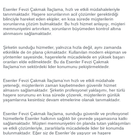
Esenler Fevzi Çakmak İlaçlama, hızlı ve etkili müdahaleleriyle
tanınmaktadır. Haşere sorunlarının acil çözümler gerektirdiği
bilinciyle hareket eden ekipler, en kısa sürede müşterilerin
sorunlarına çözüm bulmaktadır. Bu hızlı hizmet anlayışı, müşteri
memnuniyetini artırırken, sorunların büyümeden kontrol altına
alınmasını sağlamaktadır.
Şirketin sunduğu hizmetler, yalnızca hızla değil, aynı zamanda
etkinlikle de ön plana çıkmaktadır. Kullanılan modern ekipman ve
yöntemler sayesinde, haşerelerle mücadelede en yüksek başarı
oranları elde edilmektedir. Bu da Esenler Fevzi Çakmak
İlaçlama’nın sektördeki lider konumunu pekiştirmektedir.
Esenler Fevzi Çakmak İlaçlama’nın hızlı ve etkili müdahale
yeteneği, müşterilerin zaman kaybetmeden güvenilir hizmet
almasını sağlamaktadır. Şirketin profesyonel yaklaşımı, her türlü
haşere sorununu en kısa sürede çözerek, müşterilerin günlük
yaşamlarına kesintisiz devam etmelerine olanak tanımaktadır.
Esenler Fevzi Çakmak İlaçlama, sunduğu güvenilir ve profesyonel
hizmetlerle Esenler halkının sağlıklı bir çevrede yaşamasına katkı
sağlamaktadır. Müşteri memnuniyetini ön planda tutan yaklaşımları
ve etkili çözümleriyle, zararlılarla mücadelede lider bir konumda
bulunmaktadır. Eğer siz de Esenler’de yaşıyor ve haşere