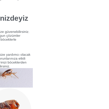
nizdeyiz
ze güvenebilirsiniz.
ygun çözümler
 böceklerle
ize yardımcı olacak
unlarınıza etkili
rinizi böceklerden
rsiniz.