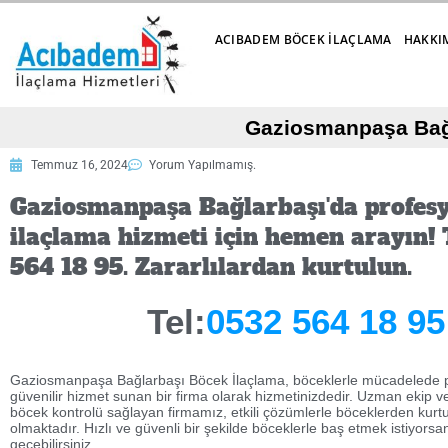
ACIBADEM BÖCEK İLAÇLAMA
HAKKI
Gaziosmanpaşa Bağla
Temmuz 16, 2024
Yorum Yapılmamış.
Gaziosmanpaşa Bağlarbaşı'da profes
ilaçlama hizmeti için hemen arayın! 
564 18 95. Zararlılardan kurtulun.
Tel:
0532 564 18 95
Gaziosmanpaşa Bağlarbaşı Böcek İlaçlama, böceklerle mücadelede 
güvenilir hizmet sunan bir firma olarak hizmetinizdedir. Uzman ekip ve k
böcek kontrolü sağlayan firmamız, etkili çözümlerle böceklerden kur
olmaktadır. Hızlı ve güvenli bir şekilde böceklerle baş etmek istiyorsan
geçebilirsiniz.