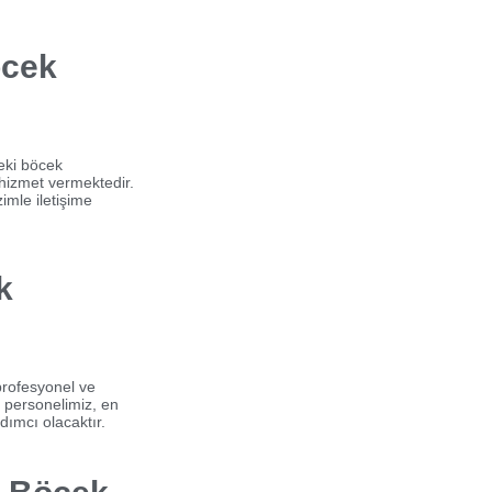
öcek
eki böcek
 hizmet vermektedir.
imle iletişime
k
 profesyonel ve
i personelimiz, en
dımcı olacaktır.