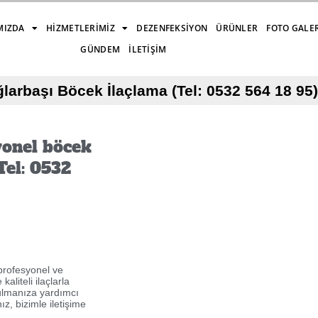
MIZDA
HIZMETLERIMIZ
DEZENFEKSIYON
ÜRÜNLER
FOTO GALE
GÜNDEM
İLETIŞIM
rbaşı Böcek İlaçlama (Tel: 0532 564 18 95)
yonel böcek
Tel: 0532
profesyonel ve
aliteli ilaçlarla
tulmanıza yardımcı
ız, bizimle iletişime