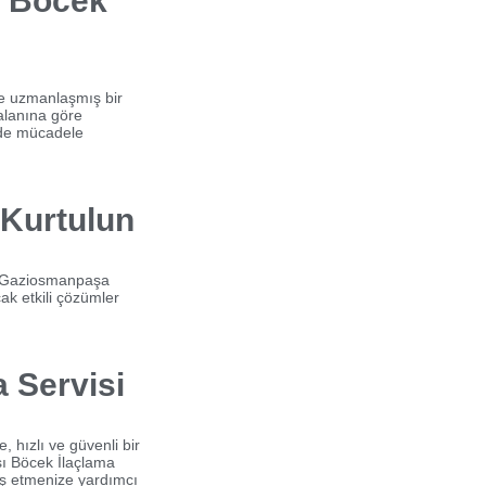
la Böcek
e uzmanlaşmış bir
 alanına göre
ilde mücadele
 Kurtulun
ur. Gaziosmanpaşa
ak etkili çözümler
a Servisi
 hızlı ve güvenli bir
şı Böcek İlaçlama
baş etmenize yardımcı