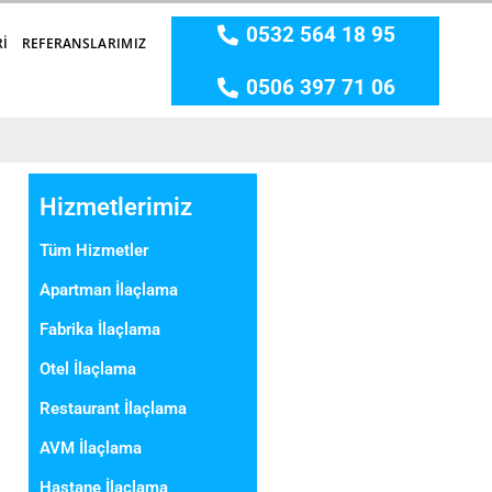
0532 564 18 95
RI
REFERANSLARIMIZ
0506 397 71 06
Hizmetlerimiz
Tüm Hizmetler
Apartman İlaçlama
Fabrika İlaçlama
Otel İlaçlama
Restaurant İlaçlama
AVM İlaçlama
Hastane İlaçlama