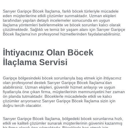
Sarıyer Garipçe Böcek İlaçlama, farklı böcek türleriyle mücadele
eden müşterilerine etkili çözümler sunmaktadır. Uzman ekipleri
tarafından yapılan detaylı incelemeler sonucunda en uygun
ilaçlama yöntemleri belirlenmekte ve böcek sorunları kalıcı olarak
çözülmektedir. Sağlıklı ve temiz bir yaşam alanı için Sarıyer Garipçe
Böcek İlaçlama’nın profesyonel hizmetlerinden faydalanabilirsiniz.
İhtiyacınız Olan Böcek
İlaçlama Servisi
Garipçe bölgesindeki böcek sorunlarıyla baş etmek için ihtiyacınız
olan profesyonel destek Sarıyer Garipçe Böcek İlaçlama’dan
alabilirsiniz. Uzman ekipleri, güvenilir hizmet anlayışı ve uygun
fiyatlarıyla öne çıkan firma, müşterilerinin memnuniyetini her zaman
ön planda tutmaktadır. Böceklerle mücadelede etkili ve kalıcı
çözümler arıyorsanız Sarıyer Garipçe Böcek İlaçlama sizin için
doğru tercih olacaktır.
Sarıyer Garipçe Böcek İlaçlama, bölgedeki böcek sorunlarına hızlı,
etkili ve kaliteli çözümler sunarak müşterilerinin güvenini kazanmış
bir firma olarak öne çıkmaktadır. Böceklerle baş etmek için