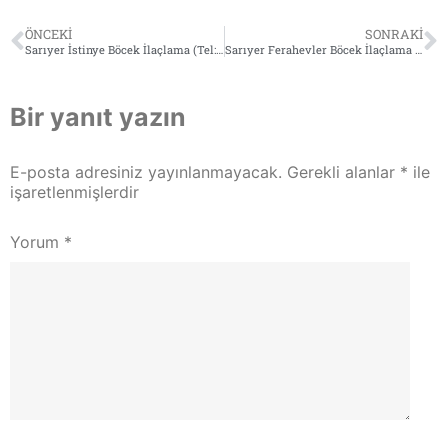
ÖNCEKI
SONRAKI
Sarıyer İstinye Böcek İlaçlama (Tel: 0532 564 18 95)
Sarıyer Ferahevler Böcek İlaçlama (Tel: 0532 564 18 95)
Bir yanıt yazın
E-posta adresiniz yayınlanmayacak.
Gerekli alanlar
*
ile
işaretlenmişlerdir
Yorum
*